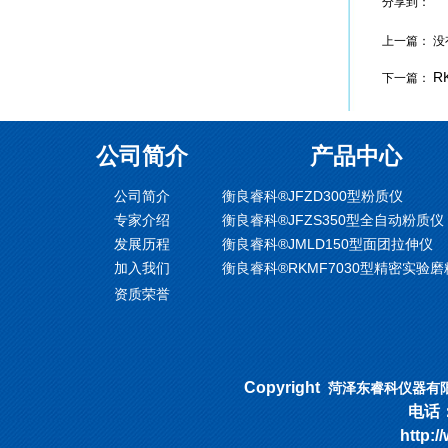
分享到：
上一篇： 没
R
下一篇：
公司简介
产品中心
公司简介
衡良睿科®JFZD300型粉质仪
专家介绍
衡良睿科®JFZS350型全自动粉质仪
发展历程
衡良睿科®JMLD150型面团拉伸仪
加入我们
衡良睿科®RKMF7030型精密实验
资质荣誉
Copyright
菏泽东睿科仪器有
电话：053
http:/