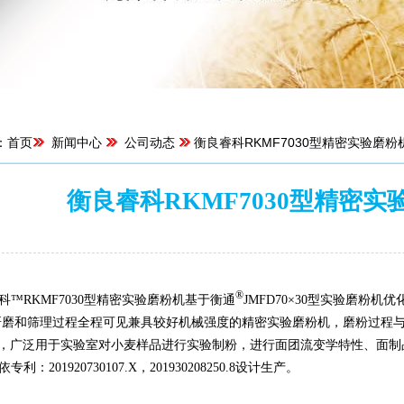
：
首页
新闻中心
公司动态
衡良睿科RKMF7030型精密实验磨
衡良睿科RKMF7030型精密
来源：菏泽东睿科仪器有限公司 | 浏览：6006次 | 
®
RKMF7030型精密实验磨粉机基于衡通
JMFD70×30型实验磨粉
研磨和筛理过程全程可见兼具较好机械强度的精密实验磨粉机，磨粉过程
0.4%，广泛用于实验室对小麦样品进行实验制粉，进行面团流变学特性、
：201920730107.X，201930208250.8设计生产。